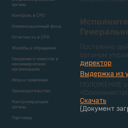
органы
Контроль в СРО
Исполните
Компенсационный фонд
Генеральн
Отчетность в СРО
Постоянно де
Жалобы и обращения
органом упра
Сведения о членстве в
директор
.
некоммерческих
организациях
Выдержка из 
Иски и заявления
ПОЛОЖЕНИЕ о 
Законодательство
«Союзинжстр
Скачать
Контролирующие
органы
(Документ загр
Партнеры