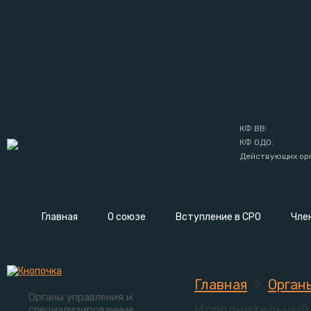
КФ ВВ:
КФ ОДО:
Действующих орг
Главная
О союзе
Вступление в СРО
Чле
Главная
>
Орган
Органы управления и
Исполнительный 
специализированные